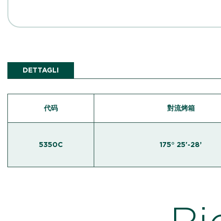
DETTAGLI
代码
對流烤箱
5350C
175° 25'-28’
Ri