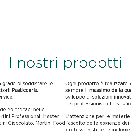
I nostri prodotti
n grado di soddisfare le
Ogni prodotto è realizzato, 
ttori:
Pasticceria,
sempre
il massimo della qu
ervice
.
sviluppo di
soluzioni innovat
dei professionisti che voglio
ide ed efficaci nelle
artini Professional: Master
L’attenzione per le materie p
tini Cioccolato, Martini Food
l’ascolto delle esigenze dei c
professionisti, le tecnolog