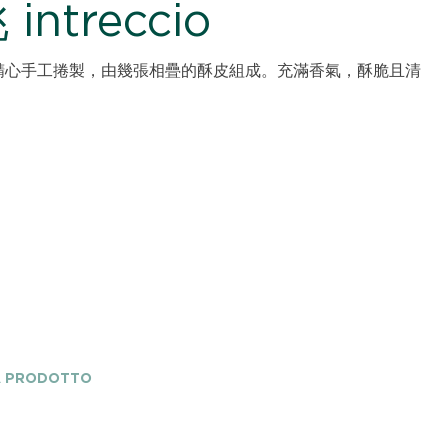
ntreccio
精心手工捲製，由幾張相疊的酥皮組成。充滿香氣，酥脆且清
A PRODOTTO