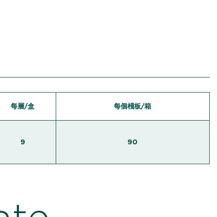
每層/盒
每個棧板/箱
9
90
ate