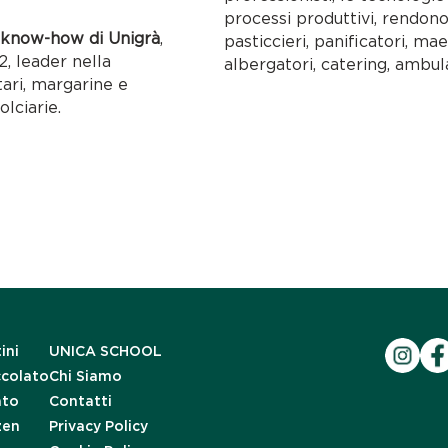
processi produttivi, rendon
l
know-how di Unigrà
,
pasticcieri, panificatori, maes
, leader nella
albergatori, catering, ambul
tari, margarine e
olciarie.
ini
UNICA SCHOOL
ccolato
Chi Siamo
ato
Contatti
zen
Privacy Policy