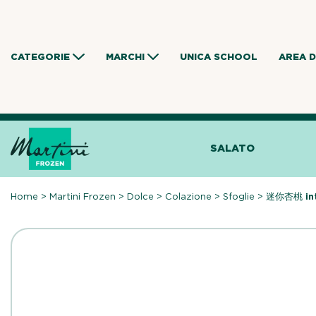
Skip
to
content
CATEGORIE
MARCHI
UNICA SCHOOL
AREA 
SALATO
Home
>
Martini Frozen
>
Dolce
>
Colazione
>
Sfoglie
>
迷你杏桃 int