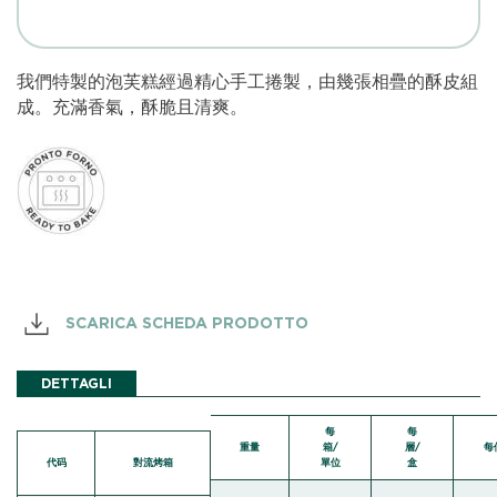
我們特製的泡芙糕經過精心手工捲製，由幾張相疊的酥皮組
成。充滿香氣，酥脆且清爽。
SCARICA SCHEDA PRODOTTO
DETTAGLI
每
每
重量
箱/
層/
每
代码
對流烤箱
單位
盒