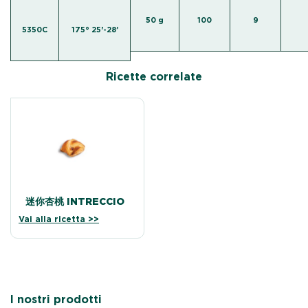
50 g
100
9
5350C
175° 25'-28’
Ricette correlate
迷你杏桃 INTRECCIO
Vai alla ricetta >>
I nostri prodotti