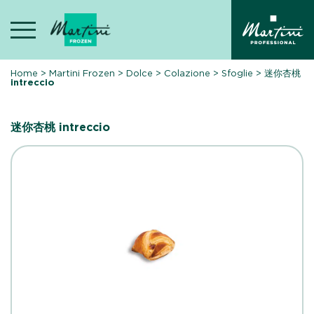
Skip
to
content
Home
>
Martini Frozen
>
Dolce
>
Colazione
>
Sfoglie
>
迷你杏桃
intreccio
迷你杏桃 intreccio