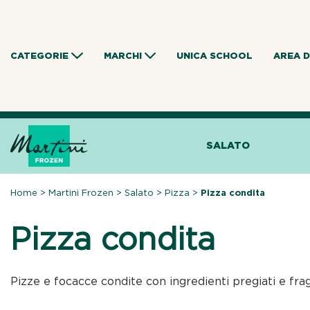
Skip
to
content
CATEGORIE
MARCHI
UNICA SCHOOL
AREA 
SALATO
Home
>
Martini Frozen
>
Salato
>
Pizza
>
Pizza condita
Pizza condita
Pizze e focacce condite con ingredienti pregiati e frag