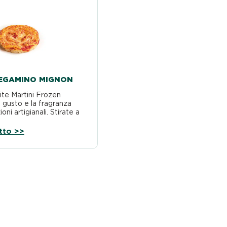
TEGAMINO MIGNON
ite Martini Frozen
l gusto e la fragranza
oni artigianali. Stirate a
zate con…
tto >>