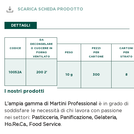
SCARICA SCHEDA PRODOTTO
DETTAGLI
DA
DECONGELARE
CODICE
O CUOCERE IN
PEZZI
CARTONI
FORNO
PESO
PER
PER
VENTILATO
CARTONE
STRATO
10052A
200 2'
10 g
300
8
I nostri prodotti
L’ampia gamma di Martini Professional
è in grado di
soddisfare le necessità di chi lavora con passione
nei settori:
Pasticceria, Panificazione, Gelateria,
Ho.Re.Ca., Food Service
.