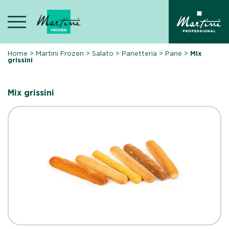
Skip
to
content
Home
>
Martini Frozen
>
Salato
>
Panetteria
>
Pane
>
Mix
grissini
Mix grissini