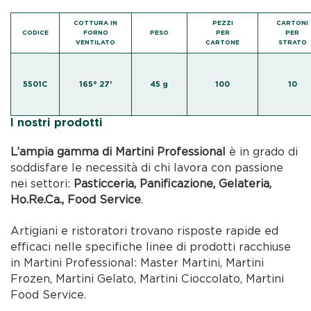
COTTURA IN
PEZZI
CARTONI
CODICE
FORNO
PESO
PER
PER
VENTILATO
CARTONE
STRATO
5501C
165° 27'
45 g
100
10
I nostri prodotti
L’ampia gamma di Martini Professional
è in grado di
soddisfare le necessità di chi lavora con passione
nei settori:
Pasticceria, Panificazione, Gelateria,
Ho.Re.Ca., Food Service
.
Artigiani e ristoratori trovano risposte rapide ed
efficaci nelle specifiche linee di prodotti racchiuse
in Martini Professional: Master Martini, Martini
Frozen, Martini Gelato, Martini Cioccolato, Martini
Food Service.