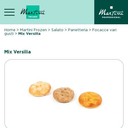
Skip
to
content
Home
>
Martini Frozen
>
Salato
>
Panetteria
>
Focacce vari
gusti
>
Mix Versilia
Mix Versilia