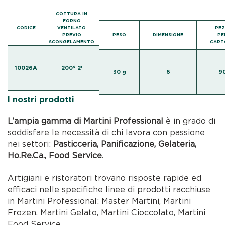
COTTURA IN
FORNO
CODICE
VENTILATO
PEZ
PREVIO
PESO
DIMENSIONE
PE
SCONGELAMENTO
CART
10026A
200° 2'
30 g
6
9
I nostri prodotti
L’ampia gamma di Martini Professional
è in grado di
soddisfare le necessità di chi lavora con passione
nei settori:
Pasticceria, Panificazione, Gelateria,
Ho.Re.Ca., Food Service
.
Artigiani e ristoratori trovano risposte rapide ed
efficaci nelle specifiche linee di prodotti racchiuse
in Martini Professional: Master Martini, Martini
Frozen, Martini Gelato, Martini Cioccolato, Martini
Food Service.