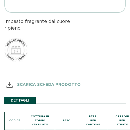
Impasto fragrante dal cuore
ripieno
SCARICA SCHEDA PRODOTTO
DETTAGLI
COTTURA IN
PEZZI
CARTONI
CODICE
FORNO
PESO
PER
PER
VENTILATO
CARTONE
STRATO