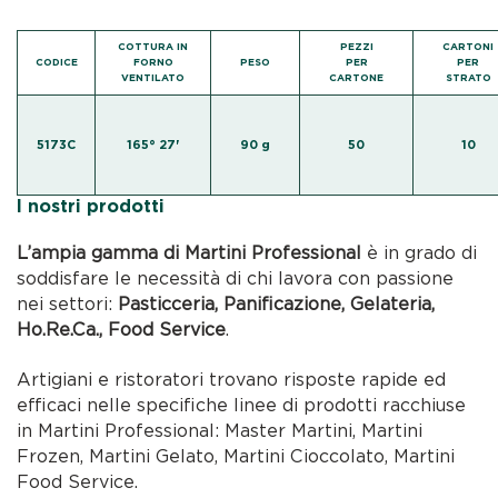
COTTURA IN
PEZZI
CARTONI
CODICE
FORNO
PESO
PER
PER
VENTILATO
CARTONE
STRATO
5173C
165° 27'
90 g
50
10
I nostri prodotti
L’ampia gamma di Martini Professional
è in grado di
soddisfare le necessità di chi lavora con passione
nei settori:
Pasticceria, Panificazione, Gelateria,
Ho.Re.Ca., Food Service
.
Artigiani e ristoratori trovano risposte rapide ed
efficaci nelle specifiche linee di prodotti racchiuse
in Martini Professional: Master Martini, Martini
Frozen, Martini Gelato, Martini Cioccolato, Martini
Food Service.