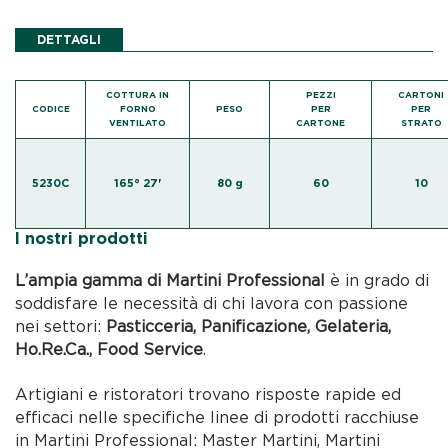
DETTAGLI
COTTURA IN
PEZZI
CARTONI
CODICE
FORNO
PESO
PER
PER
VENTILATO
CARTONE
STRATO
5230C
165° 27'
80 g
60
10
I nostri prodotti
L’ampia gamma di Martini Professional
è in grado di
soddisfare le necessità di chi lavora con passione
nei settori:
Pasticceria, Panificazione, Gelateria,
Ho.Re.Ca., Food Service
.
Artigiani e ristoratori trovano risposte rapide ed
efficaci nelle specifiche linee di prodotti racchiuse
in Martini Professional: Master Martini, Martini