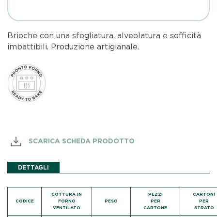
Brioche con una sfogliatura, alveolatura e sofficità
imbattibili. Produzione artigianale.
SCARICA SCHEDA PRODOTTO
DETTAGLI
COTTURA IN
PEZZI
CARTONI
CODICE
FORNO
PESO
PER
PER
VENTILATO
CARTONE
STRATO