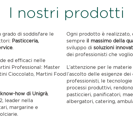
I nostri prodotti
n grado di soddisfare le
Ogni prodotto è realizzato, 
ttori:
Pasticceria,
sempre
il massimo della qu
ervice
.
sviluppo di
soluzioni innovat
dei professionisti che voglio
ide ed efficaci nelle
artini Professional: Master
L’attenzione per le materie p
tini Cioccolato, Martini Food
l’ascolto delle esigenze dei c
professionisti, le tecnolog
processi produttivi, rendon
l
know-how di Unigrà
,
pasticcieri, panificatori, maes
, leader nella
albergatori, catering, ambul
tari, margarine e
olciarie.