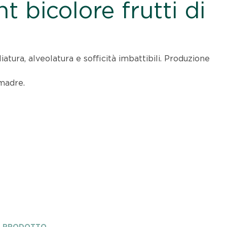
t bicolore frutti di
atura, alveolatura e sofficità imbattibili. Produzione
 madre
.
A PRODOTTO