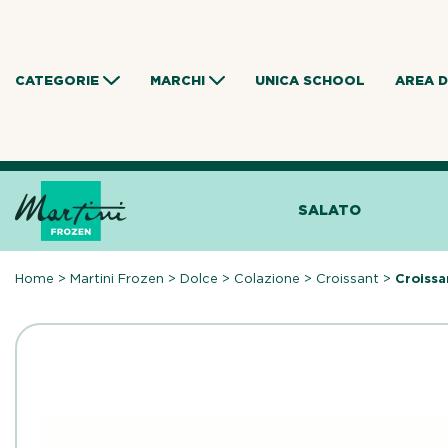
Skip
to
content
CATEGORIE
MARCHI
UNICA SCHOOL
AREA 
SALATO
Home
>
Martini Frozen
>
Dolce
>
Colazione
>
Croissant
>
Croissa