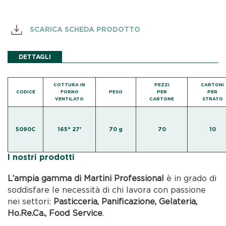
SCARICA SCHEDA PRODOTTO
DETTAGLI
COTTURA IN
PEZZI
CARTONI
CODICE
FORNO
PESO
PER
PER
VENTILATO
CARTONE
STRATO
5090C
165° 27'
70 g
70
10
I nostri prodotti
L’ampia gamma di Martini Professional
è in grado di
soddisfare le necessità di chi lavora con passione
nei settori:
Pasticceria, Panificazione, Gelateria,
Ho.Re.Ca., Food Service
.