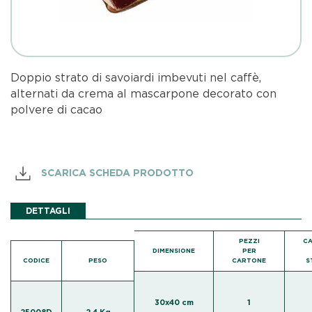
Doppio strato di savoiardi imbevuti nel caffè,
alternati da crema al mascarpone decorato con
polvere di cacao
SCARICA SCHEDA PRODOTTO
DETTAGLI
PEZZI
C
DIMENSIONE
PER
CODICE
PESO
CARTONE
S
30x40 cm
1