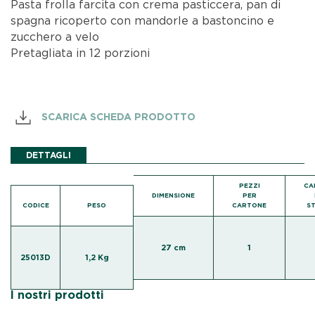
Pasta frolla farcita con crema pasticcera, pan di
spagna ricoperto con mandorle a bastoncino e
zucchero a velo
Pretagliata in 12 porzioni
SCARICA SCHEDA PRODOTTO
DETTAGLI
PEZZI
CA
DIMENSIONE
PER
CODICE
PESO
CARTONE
S
27 cm
1
25013D
1,2 Kg
I nostri prodotti