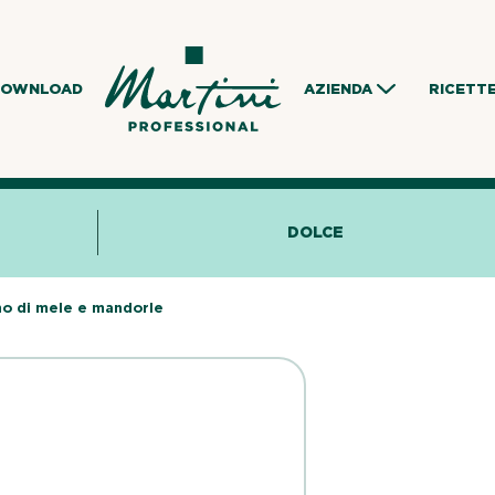
DOWNLOAD
AZIENDA
RICETT
DOLCE
no di mele e mandorle