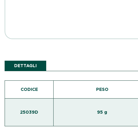
DETTAGLI
CODICE
PESO
25039D
95 g