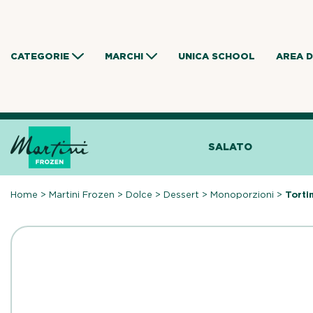
Skip
to
content
CATEGORIE
MARCHI
UNICA SCHOOL
AREA 
SALATO
Home
>
Martini Frozen
>
Dolce
>
Dessert
>
Monoporzioni
>
Torti