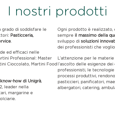
I nostri prodotti
n grado di soddisfare le
Ogni prodotto è realizzato, 
ttori:
Pasticceria,
sempre
il massimo della qu
ervice
.
sviluppo di
soluzioni innovat
dei professionisti che voglio
ide ed efficaci nelle
artini Professional: Master
L’attenzione per le materie p
tini Cioccolato, Martini Food
l’ascolto delle esigenze dei c
professionisti, le tecnolog
processi produttivi, rendon
l
know-how di Unigrà
,
pasticcieri, panificatori, maes
, leader nella
albergatori, catering, ambul
tari, margarine e
olciarie.