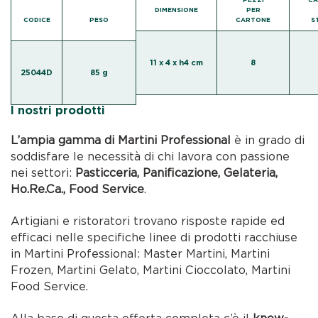
DIMENSIONE
PER
CODICE
PESO
CARTONE
S
11 x 4 x h4 cm
8
25044D
85 g
I nostri prodotti
L’ampia gamma di Martini Professional
è in grado di
soddisfare le necessità di chi lavora con passione
nei settori:
Pasticceria, Panificazione, Gelateria,
Ho.Re.Ca., Food Service
.
Artigiani e ristoratori trovano risposte rapide ed
efficaci nelle specifiche linee di prodotti racchiuse
in Martini Professional: Master Martini, Martini
Frozen, Martini Gelato, Martini Cioccolato, Martini
Food Service.