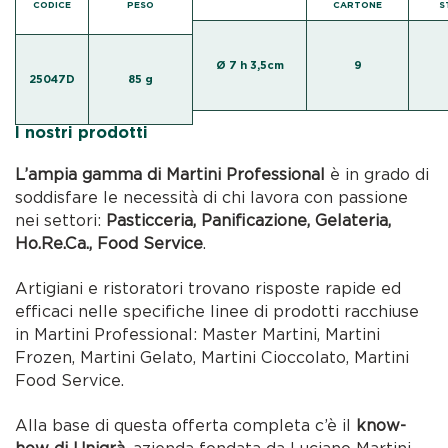
CODICE
PESO
CARTONE
S
Ø 7 h 3,5cm
9
25047D
85 g
I nostri prodotti
L’ampia gamma di Martini Professional
è in grado di
soddisfare le necessità di chi lavora con passione
nei settori:
Pasticceria, Panificazione, Gelateria,
Ho.Re.Ca., Food Service
.
Artigiani e ristoratori trovano risposte rapide ed
efficaci nelle specifiche linee di prodotti racchiuse
in Martini Professional: Master Martini, Martini
Frozen, Martini Gelato, Martini Cioccolato, Martini
Food Service.
Alla base di questa offerta completa c’è il
know-