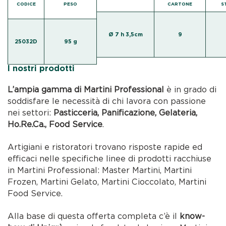
CODICE
PESO
CARTONE
S
Ø 7 h 3,5cm
9
25032D
95 g
I nostri prodotti
L’ampia gamma di Martini Professional
è in grado di
soddisfare le necessità di chi lavora con passione
nei settori:
Pasticceria, Panificazione, Gelateria,
Ho.Re.Ca., Food Service
.
Artigiani e ristoratori trovano risposte rapide ed
efficaci nelle specifiche linee di prodotti racchiuse
in Martini Professional: Master Martini, Martini
Frozen, Martini Gelato, Martini Cioccolato, Martini
Food Service.
Alla base di questa offerta completa c’è il
know-