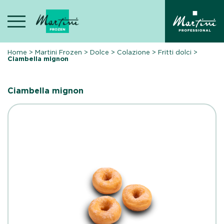
Skip
to
content
Home
>
Martini Frozen
>
Dolce
>
Colazione
>
Fritti dolci
>
Ciambella mignon
Ciambella mignon