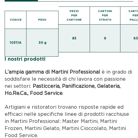
PEZZI
CARTONI
CART
PER
PER
PE
CODICE
PESO
CARTONE
STRATO
PALL
83
9
63
10311A
30 g
I nostri prodotti
L’ampia gamma di Martini Professional
è in grado di
soddisfare le necessità di chi lavora con passione
nei settori:
Pasticceria, Panificazione, Gelateria,
Ho.Re.Ca., Food Service
.
Artigiani e ristoratori trovano risposte rapide ed
efficaci nelle specifiche linee di prodotti racchiuse
in Martini Professional: Master Martini, Martini
Frozen, Martini Gelato, Martini Cioccolato, Martini
Food Service.