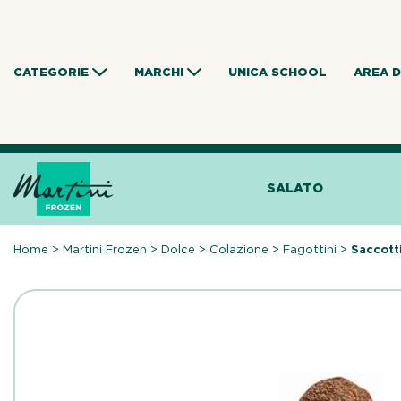
Skip
to
content
CATEGORIE
MARCHI
UNICA SCHOOL
AREA 
SALATO
Home
>
Martini Frozen
>
Dolce
>
Colazione
>
Fagottini
>
Saccott