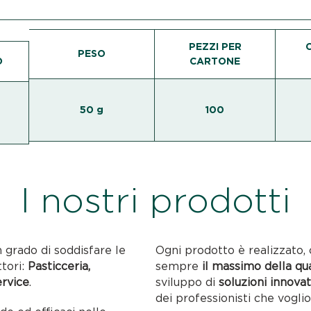
PEZZI PER
PESO
O
CARTONE
50 g
100
I nostri prodotti
n grado di soddisfare le
Ogni prodotto è realizzato, 
ttori:
Pasticceria,
sempre
il massimo della qu
ervice
.
sviluppo di
soluzioni innovat
dei professionisti che voglio