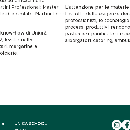
ide ed efficaci nelle
artini Professional: Master
L’attenzione per le materie p
tini Cioccolato, Martini Food
l’ascolto delle esigenze dei c
professionisti, le tecnolog
processi produttivi, rendon
l
know-how di Unigrà
,
pasticcieri, panificatori, maes
, leader nella
albergatori, catering, ambul
tari, margarine e
olciarie.
ini
UNICA SCHOOL