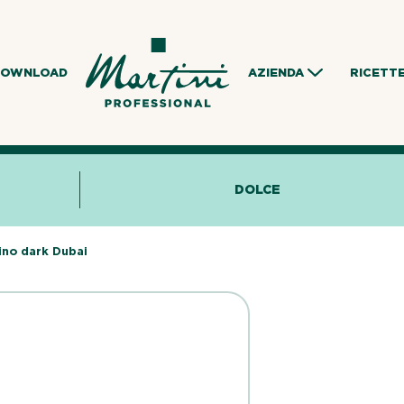
DOWNLOAD
AZIENDA
RICETT
DOLCE
ino dark Dubai