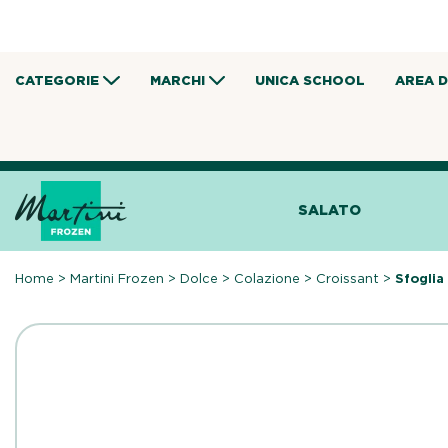
content
CATEGORIE
MARCHI
UNICA SCHOOL
AREA 
SALATO
Home
>
Martini Frozen
>
Dolce
>
Colazione
>
Croissant
>
Sfoglia 