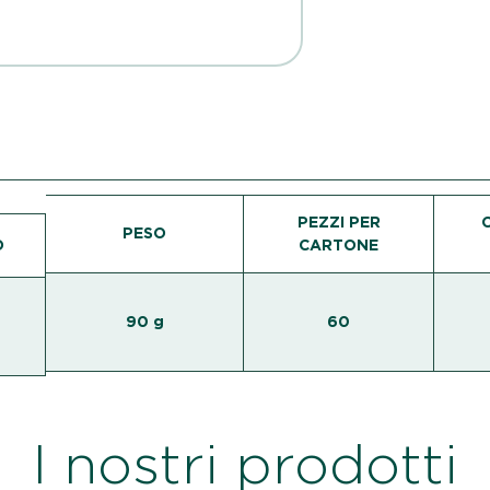
PEZZI PER
PESO
O
CARTONE
90 g
60
I nostri prodotti
n grado di soddisfare le
Ogni prodotto è realizzato, 