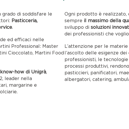
ttori:
Pasticceria,
sempre
il massimo della qu
ervice
.
sviluppo di
soluzioni innovat
dei professionisti che voglio
ide ed efficaci nelle
artini Professional: Master
L’attenzione per le materie p
tini Cioccolato, Martini Food
l’ascolto delle esigenze dei c
professionisti, le tecnolog
processi produttivi, rendon
l
know-how di Unigrà
,
pasticcieri, panificatori, maes
, leader nella
albergatori, catering, ambul
tari, margarine e
olciarie.