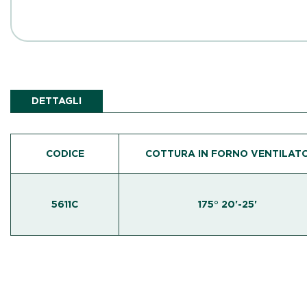
DETTAGLI
CODICE
COTTURA IN FORNO VENTILAT
5611C
175° 20'-25'
L’ampia gamma di Martini Professional
è i