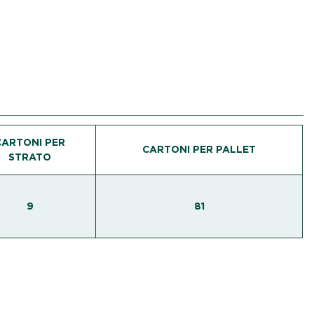
CARTONI PER
CARTONI PER PALLET
STRATO
9
81
confezionato, distribuito garantendo