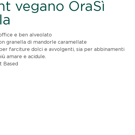
nt vegano OraSì
la
ffice e ben alveolato
on granella di mandorle caramellate
 per farciture dolci e avvolgenti, sia per abbinamenti
iù amare e acidule.
t Based