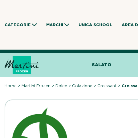
Skip
to
content
CATEGORIE
MARCHI
UNICA SCHOOL
AREA 
SALATO
Home
>
Martini Frozen
>
Dolce
>
Colazione
>
Croissant
>
Croissa