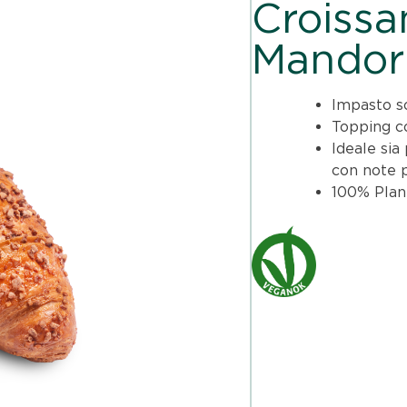
Croissa
Mandor
Impasto so
Topping c
Ideale sia
con note p
100% Plan