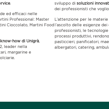
ervice
.
sviluppo di
soluzioni innovat
dei professionisti che voglio
ide ed efficaci nelle
artini Professional: Master
L’attenzione per le materie p
tini Cioccolato, Martini Food
l’ascolto delle esigenze dei c
professionisti, le tecnolog
processi produttivi, rendon
l
know-how di Unigrà
,
pasticcieri, panificatori, maes
, leader nella
albergatori, catering, ambul
tari, margarine e
olciarie.