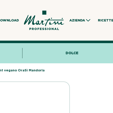
DOWNLOAD
AZIENDA
RICETT
DOLCE
nt vegano OraSì Mandorla