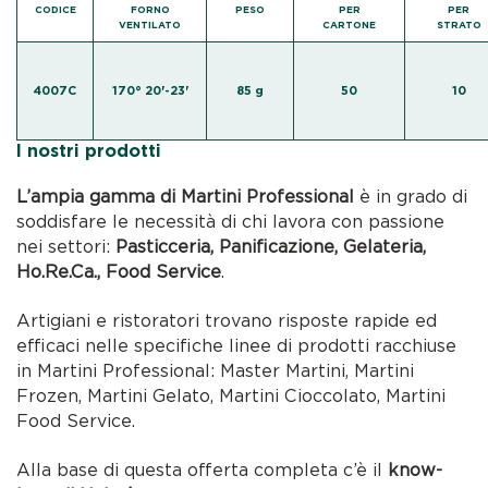
CODICE
FORNO
PESO
PER
PER
VENTILATO
CARTONE
STRATO
4007C
170° 20'-23'
85 g
50
10
I nostri prodotti
L’ampia gamma di Martini Professional
è in grado di
soddisfare le necessità di chi lavora con passione
nei settori:
Pasticceria, Panificazione, Gelateria,
Ho.Re.Ca., Food Service
.
Artigiani e ristoratori trovano risposte rapide ed
efficaci nelle specifiche linee di prodotti racchiuse
in Martini Professional: Master Martini, Martini
Frozen, Martini Gelato, Martini Cioccolato, Martini
Food Service.
Alla base di questa offerta completa c’è il
know-