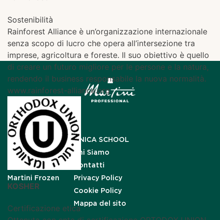
Sostenibilità
Rainforest Alliance è un’organizzazione internazionale
senza scopo di lucro che opera all’intersezione tra
imprese, agricoltura e foreste. Il suo obiettivo è quello
di creare un futuro migliore per le persone e la natura,
rendendo il business responsabile la nuova normalità.
www.rainforest-alliance.org
Master Martini
UNICA SCHOOL
Martini Cioccolato
Chi Siamo
Martini Gelato
Contatti
Martini Frozen
Privacy Policy
KOSHER
Cookie Policy
Mappa del sito
Certificazione etica