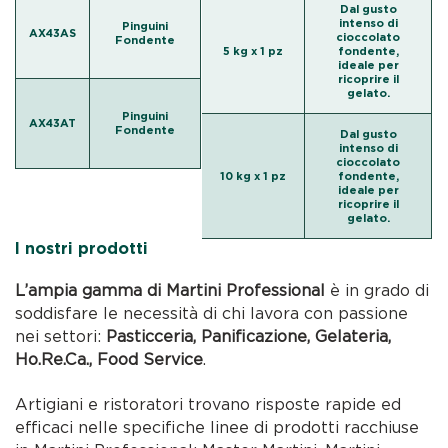
Dal gusto
intenso di
Pinguini
AX43AS
cioccolato
Fondente
5 kg x 1 pz
fondente,
ideale per
ricoprire il
gelato.
Pinguini
AX43AT
Fondente
Dal gusto
intenso di
cioccolato
10 kg x 1 pz
fondente,
ideale per
ricoprire il
gelato.
I nostri prodotti
L’ampia gamma di Martini Professional
è in grado di
soddisfare le necessità di chi lavora con passione
nei settori:
Pasticceria, Panificazione, Gelateria,
Ho.Re.Ca., Food Service
.
Artigiani e ristoratori trovano risposte rapide ed
efficaci nelle specifiche linee di prodotti racchiuse