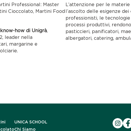
artini Professional: Master
L’attenzione per le materie p
tini Cioccolato, Martini Food
l’ascolto delle esigenze dei c
professionisti, le tecnolog
processi produttivi, rendon
l
know-how di Unigrà
,
pasticcieri, panificatori, maes
, leader nella
albergatori, catering, ambul
tari, margarine e
olciarie.
ini
UNICA SCHOOL
ccolato
Chi Siamo