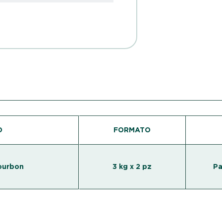
O
FORMATO
Bourbon
3 kg x 2 pz
Pa