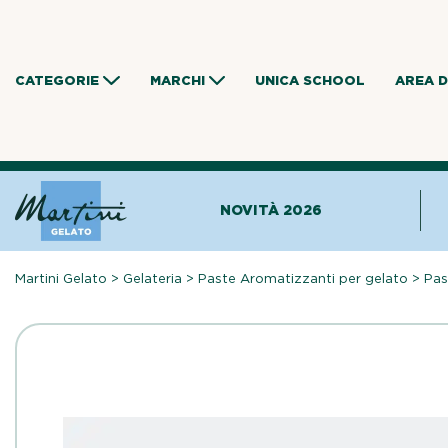
Skip
to
content
CATEGORIE
MARCHI
UNICA SCHOOL
AREA 
NOVITÀ 2026
Martini Gelato
>
Gelateria
>
Paste Aromatizzanti per gelato
>
Pas