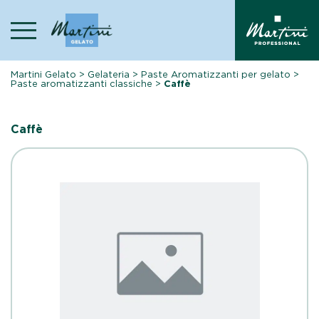
Skip
to
content
Martini Gelato
>
Gelateria
>
Paste Aromatizzanti per gelato
>
Paste aromatizzanti classiche
>
Caffè
Caffè