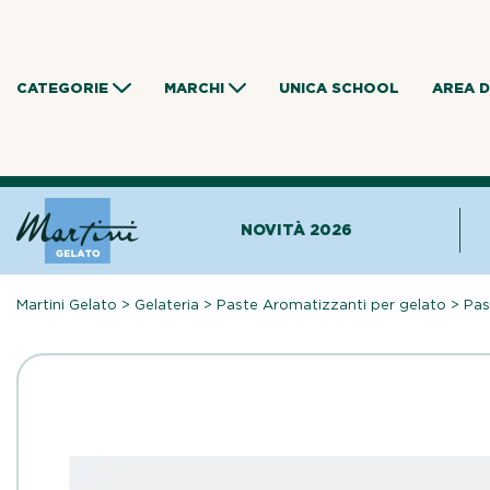
Skip
to
content
CATEGORIE
MARCHI
UNICA SCHOOL
AREA 
NOVITÀ 2026
Martini Gelato
>
Gelateria
>
Paste Aromatizzanti per gelato
>
Pas