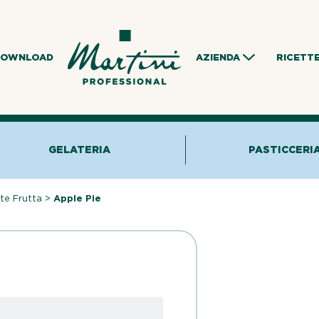
DOWNLOAD
AZIENDA
RICETT
GELATERIA
PASTICCERI
te Frutta
>
Apple Pie