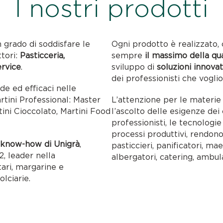
I nostri prodotti
n grado di soddisfare le
Ogni prodotto è realizzato, 
ttori:
Pasticceria,
sempre
il massimo della qu
ervice
.
sviluppo di
soluzioni innovat
dei professionisti che voglio
ide ed efficaci nelle
artini Professional: Master
L’attenzione per le materie p
tini Cioccolato, Martini Food
l’ascolto delle esigenze dei c
professionisti, le tecnolog
processi produttivi, rendon
l
know-how di Unigrà
,
pasticcieri, panificatori, maes
, leader nella
albergatori, catering, ambul
tari, margarine e
olciarie.