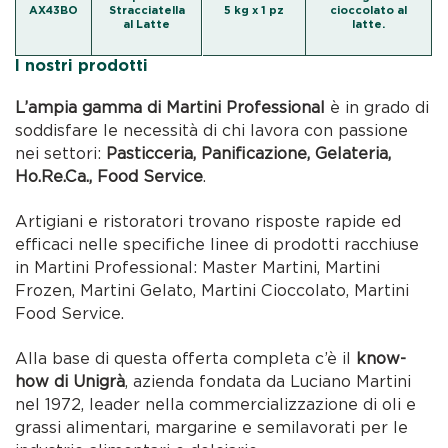
AX43BO
Stracciatella
5 kg x 1 pz
cioccolato al
al Latte
latte.
I nostri prodotti
L’ampia gamma di Martini Professional
è in grado di
soddisfare le necessità di chi lavora con passione
nei settori:
Pasticceria, Panificazione, Gelateria,
Ho.Re.Ca., Food Service
.
Artigiani e ristoratori trovano risposte rapide ed
efficaci nelle specifiche linee di prodotti racchiuse
in Martini Professional: Master Martini, Martini
Frozen, Martini Gelato, Martini Cioccolato, Martini
Food Service.
Alla base di questa offerta completa c’è il
know-
how di Unigrà
, azienda fondata da Luciano Martini
nel 1972, leader nella commercializzazione di oli e
grassi alimentari, margarine e semilavorati per le