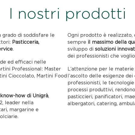
I nostri prodotti
n grado di soddisfare le
Ogni prodotto è realizzato, 
ttori:
Pasticceria,
sempre
il massimo della qu
ervice
.
sviluppo di
soluzioni innovat
dei professionisti che voglio
ide ed efficaci nelle
artini Professional: Master
L’attenzione per le materie p
tini Cioccolato, Martini Food
l’ascolto delle esigenze dei c
professionisti, le tecnolog
processi produttivi, rendon
l
know-how di Unigrà
,
pasticcieri, panificatori, maes
, leader nella
albergatori, catering, ambul
tari, margarine e
olciarie.