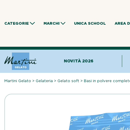
Skip
to
content
CATEGORIE
MARCHI
UNICA SCHOOL
AREA 
NOVITÀ 2026
Martini Gelato
>
Gelateria
>
Gelato soft
>
Basi in polvere complet