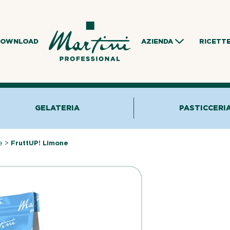
DOWNLOAD
AZIENDA
RICETT
GELATERIA
PASTICCERI
e
>
FruttUP! Limone