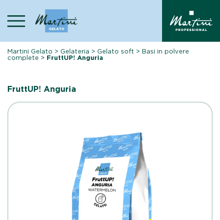
Skip
to
content
Martini Gelato
>
Gelateria
>
Gelato soft
>
Basi in polvere
complete
>
FruttUP! Anguria
FruttUP! Anguria