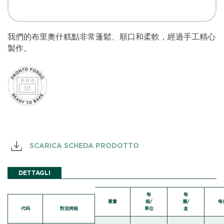
我們的布里奧什糕點非常蓬鬆、順口和柔軟，經過手工精心
製作。
SCARICA SCHEDA PRODOTTO
DETTAGLI
每
每
重量
箱/
層/
每
代码
對流烤箱
單位
盒