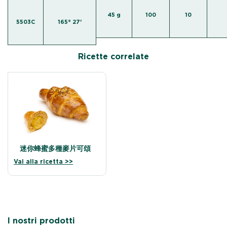
45 g
100
10
5503C
165° 27'
Ricette correlate
迷你蜂蜜多種麥片可頌
Vai alla ricetta >>
I nostri prodotti