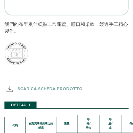
我們的布里奧什糕點非常蓬鬆、順口和柔軟，經過手工精心
製作。
SCARICA SCHEDA PRODOTTO
DETTAGLI
每
每
在對流烤箱烘烤之前
重量
箱/
層/
每
代码
解凍
單位
盒