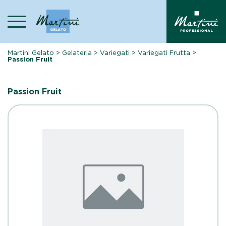
Skip
to
content
Martini Gelato
>
Gelateria
>
Variegati
>
Variegati Frutta
>
Passion Fruit
Passion Fruit