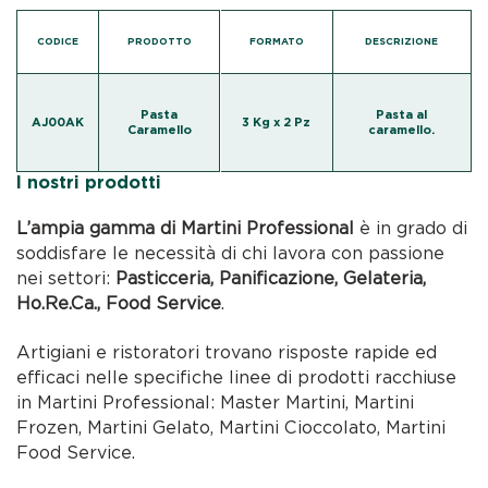
CODICE
PRODOTTO
FORMATO
DESCRIZIONE
Pasta
Pasta al
AJ00AK
3 Kg x 2 Pz
Caramello
caramello.
I nostri prodotti
L’ampia gamma di Martini Professional
è in grado di
soddisfare le necessità di chi lavora con passione
nei settori:
Pasticceria, Panificazione, Gelateria,
Ho.Re.Ca., Food Service
.
Artigiani e ristoratori trovano risposte rapide ed
efficaci nelle specifiche linee di prodotti racchiuse
in Martini Professional: Master Martini, Martini
Frozen, Martini Gelato, Martini Cioccolato, Martini
Food Service.