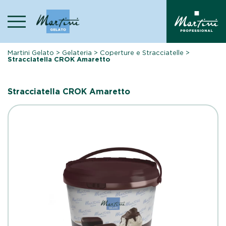
Skip
to
content
Martini Gelato
>
Gelateria
>
Coperture e Stracciatelle
>
Stracciatella CROK Amaretto
Stracciatella CROK Amaretto