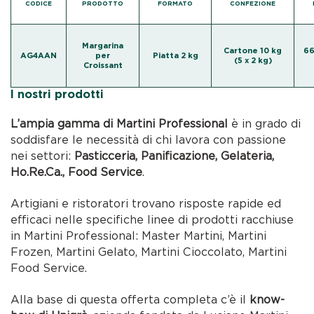
CODICE
PRODOTTO
FORMATO
CONFEZIONE
Margarina
Cartone 10 kg
66
AG4AAN
per
Piatta 2 kg
(5 x 2 kg)
Croissant
I nostri prodotti
L’ampia gamma di Martini Professional
è in grado di
soddisfare le necessità di chi lavora con passione
nei settori:
Pasticceria, Panificazione, Gelateria,
Ho.Re.Ca., Food Service
.
Artigiani e ristoratori trovano risposte rapide ed
efficaci nelle specifiche linee di prodotti racchiuse
in Martini Professional: Master Martini, Martini
Frozen, Martini Gelato, Martini Cioccolato, Martini
Food Service.
Alla base di questa offerta completa c’è il
know-