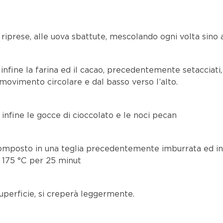
ù riprese, alle uova sbattute, mescolando ogni volta sin
infine la farina ed il cacao, precedentemente setacciati
movimento circolare e dal basso verso l’alto.
infine le gocce di cioccolato e le noci pecan
composto in una teglia precedentemente imburrata ed i
a 175 °C per 25 minut
 superficie, si creperà leggermente.