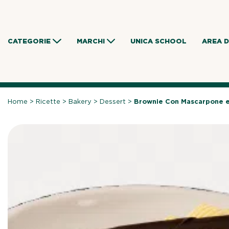
Skip
to
content
CATEGORIE
MARCHI
UNICA SCHOOL
AREA 
Home
>
Ricette
>
Bakery
>
Dessert
>
Brownie Con Mascarpone 