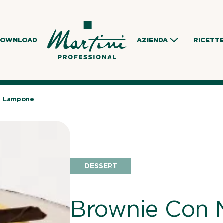
DOWNLOAD
AZIENDA
RICETT
e Lampone
DESSERT
Brownie Con 