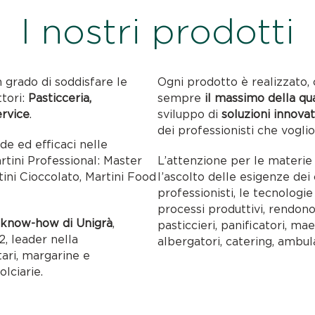
I nostri prodotti
n grado di soddisfare le
Ogni prodotto è realizzato, 
ttori:
Pasticceria,
sempre
il massimo della qu
ervice
.
sviluppo di
soluzioni innovat
dei professionisti che voglio
ide ed efficaci nelle
artini Professional: Master
L’attenzione per le materie p
tini Cioccolato, Martini Food
l’ascolto delle esigenze dei c
professionisti, le tecnolog
processi produttivi, rendon
l
know-how di Unigrà
,
pasticcieri, panificatori, maes
, leader nella
albergatori, catering, ambul
tari, margarine e
olciarie.