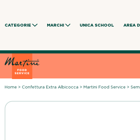
Skip
to
content
CATEGORIE
MARCHI
UNICA SCHOOL
AREA 
Home
>
Confettura Extra Albicocca
>
Martini Food Service
>
Semi