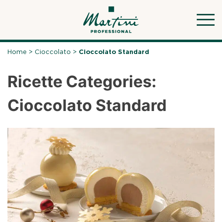
Skip
to
content
Home
>
Cioccolato
>
Cioccolato Standard
Ricette Categories:
Cioccolato Standard