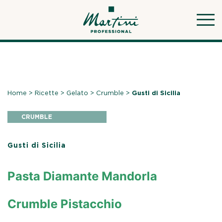
Skip
to
content
Home
>
Ricette
>
Gelato
>
Crumble
>
Gusti di Sicilia
CRUMBLE
Gusti di Sicilia
Pasta Diamante Mandorla
Crumble Pistacchio