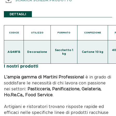
DETTAGLI
CODICE
UTILIZZO
FORMATO
CONFEZIONE
Sacchetto 1
40
AQ48FB
Decorazione
Cartone 10 kg
kg
I nostri prodotti
L’ampia gamma di Martini Professional
è in grado di
soddisfare le necessità di chi lavora con passione
nei settori:
Pasticceria, Panificazione, Gelateria,
Ho.Re.Ca., Food Service
.
Artigiani e ristoratori trovano risposte rapide ed
efficaci nelle specifiche linee di prodotti racchiuse