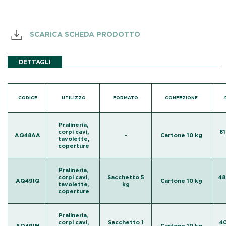
SCARICA SCHEDA PRODOTTO
DETTAGLI
CODICE
UTILIZZO
FORMATO
CONFEZIONE
Pralineria,
corpi cavi,
81
AQ48AA
-
Cartone 10 kg
tavolette,
coperture
Pralineria,
corpi cavi,
Sacchetto 5
48
AQ49IQ
Cartone 10 kg
tavolette,
kg
coperture
Pralineria,
corpi cavi,
Sacchetto 1
40