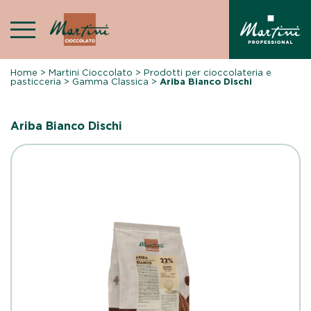
Skip
to
content
Home
>
Martini Cioccolato
>
Prodotti per cioccolateria e
pasticceria
>
Gamma Classica
>
Ariba Bianco Dischi
Ariba Bianco Dischi