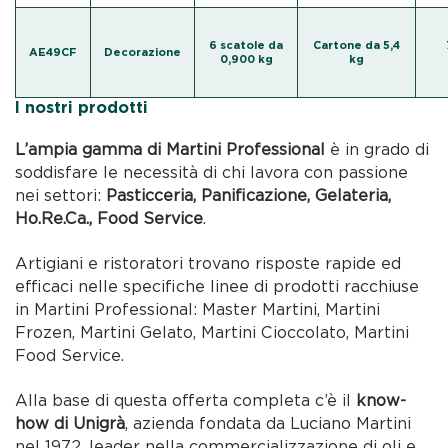
6 scatole da
Cartone da 5,4
AE49CF
Decorazione
0,900 kg
kg
I nostri prodotti
L’ampia gamma di Martini Professional
è in grado di
soddisfare le necessità di chi lavora con passione
nei settori:
Pasticceria, Panificazione, Gelateria,
Ho.Re.Ca., Food Service
.
Artigiani e ristoratori trovano risposte rapide ed
efficaci nelle specifiche linee di prodotti racchiuse
in Martini Professional: Master Martini, Martini
Frozen, Martini Gelato, Martini Cioccolato, Martini
Food Service.
Alla base di questa offerta completa c’è il
know-
how di Unigrà
, azienda fondata da Luciano Martini
nel 1972, leader nella commercializzazione di oli e