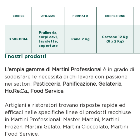
CODICE
UTILIZZO
FORMATO
CONFEZIONE
Pralineria,
corpi cavi,
Cartone 12 Kg
XSXE0014
Pane 2 Kg
tavolette,
(6 x 2 Kg)
coperture
I nostri prodotti
L’ampia gamma di Martini Professional
è in grado di
soddisfare le necessità di chi lavora con passione
nei settori:
Pasticceria, Panificazione, Gelateria,
Ho.Re.Ca., Food Service
.
Artigiani e ristoratori trovano risposte rapide ed
efficaci nelle specifiche linee di prodotti racchiuse
in Martini Professional: Master Martini, Martini
Frozen, Martini Gelato, Martini Cioccolato, Martini
Food Service.