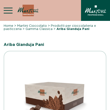
Skip
to
content
Home
>
Martini Cioccolato
>
Prodotti per cioccolateria e
pasticceria
>
Gamma Classica
>
Ariba Gianduja Pani
Ariba Gianduja Pani