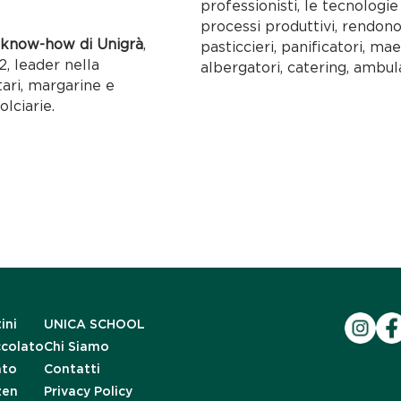
professionisti, le tecnolog
processi produttivi, rendon
l
know-how di Unigrà
,
pasticcieri, panificatori, maes
, leader nella
albergatori, catering, ambul
tari, margarine e
olciarie.
ini
UNICA SCHOOL
ccolato
Chi Siamo
ato
Contatti
zen
Privacy Policy