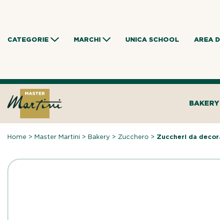
Skip
to
content
CATEGORIE
MARCHI
UNICA SCHOOL
AREA 
BAKERY
Home
>
Master Martini
>
Bakery
>
Zucchero
>
Zuccheri da decor