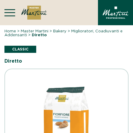
Skip
to
content
Home
>
Master Martini
>
Bakery
>
Miglioratori, Coadiuvanti e
Addensanti
>
Diretto
CLASSIC
Diretto