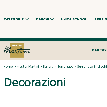
Skip
to
content
CATEGORIE
MARCHI
UNICA SCHOOL
AREA 
BAKERY
Home
>
Master Martini
>
Bakery
>
Surrogato
>
Surrogato in dischi
Decorazioni