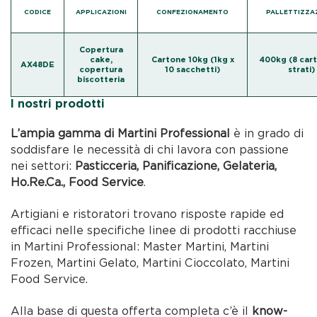
CODICE
APPLICAZIONI
CONFEZIONAMENTO
PALLETTIZZA
Copertura
cake,
Cartone 10kg (1kg x
400kg (8 cart
AX48DE
copertura
10 sacchetti)
strati)
biscotteria
I nostri prodotti
L’ampia gamma di Martini Professional
è in grado di
soddisfare le necessità di chi lavora con passione
nei settori:
Pasticceria, Panificazione, Gelateria,
Ho.Re.Ca., Food Service
.
Artigiani e ristoratori trovano risposte rapide ed
efficaci nelle specifiche linee di prodotti racchiuse
in Martini Professional: Master Martini, Martini
Frozen, Martini Gelato, Martini Cioccolato, Martini
Food Service.
Alla base di questa offerta completa c’è il
know-