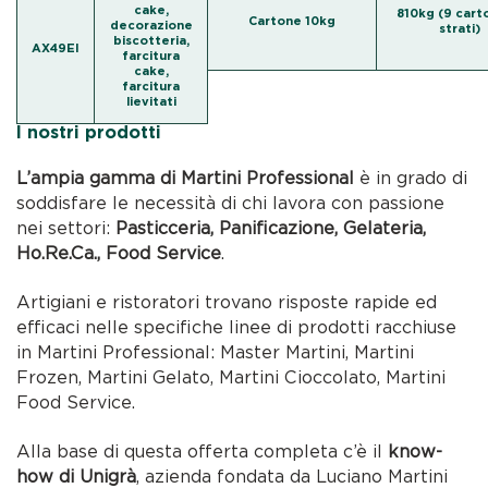
cake,
810kg (9 carto
Cartone 10kg
decorazione
strati)
biscotteria,
AX49EI
farcitura
cake,
farcitura
lievitati
I nostri prodotti
L’ampia gamma di Martini Professional
è in grado di
soddisfare le necessità di chi lavora con passione
nei settori:
Pasticceria, Panificazione, Gelateria,
Ho.Re.Ca., Food Service
.
Artigiani e ristoratori trovano risposte rapide ed
efficaci nelle specifiche linee di prodotti racchiuse
in Martini Professional: Master Martini, Martini
Frozen, Martini Gelato, Martini Cioccolato, Martini
Food Service.
Alla base di questa offerta completa c’è il
know-
how di Unigrà
, azienda fondata da Luciano Martini